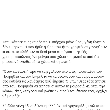
Ήταν κάποτε ένας καιρός πού υπήρχαν μόνο θεοί, γένη θνητών
δέν υπήρχαν. ‘Όταν ήρθε ή ώρα πού ήταν γραφτό νά γεννηθούν
κι αυτά, τα πλάθουν οι θεοί μέσα στα έγκατα της Γής
χρησιμοποιώντας ένα μείγμα από χώμα καί φωτιά κι από ότι
μπορεί νά ενωθεί μέ τό χώμα καί τη φωτιά.
“Όταν έφθασε ή ώρα νά τα βγάλουν στο φώς, πρόσταξαν τον
Προμηθέα καί τον Επιμηθέα νά τα στολίσουν καί νά μοιράσουν
στο καθένα τις ικανότητες πού έπρεπε. Ό Επιμηθέας τότε ζήτησε
από τον Προμηθέα νά αφήσει σ’ αυτόν τη μοιρασιά «κι όταν την
κάνω», είπε, «έρχεσαι καί βλέπεις»· αφού τον έπεισε έτσι, αρχίζει
νά μοιράζει.
Σέ άλλα γένη έδινε δύναμη αλλά όχι καί γρηγοράδα, ενώ τα πιο