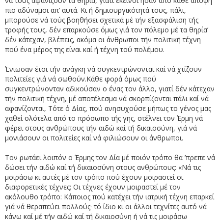
νά τούς αφανίζουν τα θηρία, γιατί εκείνοι ήσαν από κάθε άποψη
πιο αδύναμοι απ’ αυτά. Κι ή δημιουργικότητά τους, πάλι,
μπορούσε νά τούς βοηθήσει σχετικά μέ τήν εξασφάλιση τής
τροφής τους, δέν επαρκούσε όμως γιά τον πόλεμο μέ τα θηρία’
δέν κάτεχαν, βλέπεις, ακόμα οι άνθρωποι τήν πολιτική τέχνη
πού ένα μέρος της είναι καί ή τέχνη τού πολέμου.
Ένιωσαν έτσι τήν ανάγκη νά συγκεντρώνονται καί νά χτίζουν
πολιτείες γιά νά σωθούν.Κάθε φορά όμως πού
συγκεντρώνονταν αδικούσαν ο ένας τον άλλο, γιατί δέν κάτεχαν
τήν πολιτική τέχνη, μέ αποτέλεσμα νά σκορπίζονται πάλι καί νά
αφανίζονται, Τότε ό Δίας, πού ανησυχούσε μήπως το γένος μας
χαθεί ολότελα από το πρόσωπο τής γης, στέλνει τον Έρμη νά
φέρει στους ανθρώπους τήν αιδώ καί τή δικαιοσύνη, γιά νά
μονιάσουν οι πολιτείες καί νά φιλιώσουν οι άνθρωποι.
Τον ρωτάει λοιπόν ο Έρμης τον Δία μέ ποιόν τρόπο θα ’πρεπε νά
δώσει τήν αιδώ καί τή δικαιοσύνη στους ανθρώπους: «Νά τις
μοιράσω κι αυτές μέ τον τρόπο πού έχουν μοιραστεί οι
διαφορετικές τέχνες; Οι τέχνες έχουν μοιραστεί μέ τον
ακόλουθο τρόπο: Κάποιος πού κατέχει τήν ιατρική τέχνη επαρκεί
γιά νά θεραπεύει πολλούς· τό ίδιο κι οι άλλοι τεχνίτες αυτό νά
κάνω καί μέ τήν αιδώ καί τή δικαιοσύνη ή νά τις μοιράσω