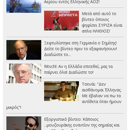
Αερίου εντός Ελληνικής ΑΟΖ!
Μετά από αυτό το
βίντεο όποιος
ψηφίσει ΣΥΡΙΖΑ είναι
απλα ΗΛΙΘΙΟΣ!
Ξεφτυλίστηκε στη Γερμανία ο Σημίτης!
Δείτε το βίντεο πριν το εξαφανήσουν!
Διαδώστε το...
Ritschl: Αν η Ελλάδα επιτεθεί, μας τα
παίρνει όλα! Διαδώστε το!
Τσενάι: "Δεν
αισθάνομαι Έλληνας.
Με έβαλαν να πω τα
αντίθετα όταν ήμουν
μικρός"!
Εξοργιστικό βίντεο: Κάποιος
...μουζουράκης εναντίον της σημαίας και