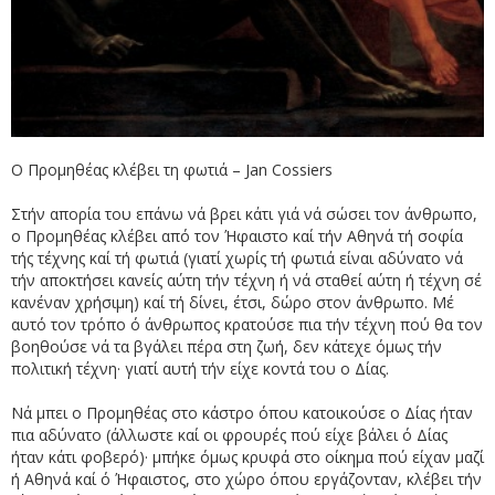
Ο Προμηθέας κλέβει τη φωτιά – Jan Cossiers
Στήν απορία του επάνω νά βρει κάτι γιά νά σώσει τον άνθρωπο,
ο Προμηθέας κλέβει από τον Ήφαιστο καί τήν Αθηνά τή σοφία
τής τέχνης καί τή φωτιά (γιατί χωρίς τή φωτιά είναι αδύνατο νά
τήν αποκτήσει κανείς αύτη τήν τέχνη ή νά σταθεί αύτη ή τέχνη σέ
κανέναν χρήσιμη) καί τή δίνει, έτσι, δώρο στον άνθρωπο. Μέ
αυτό τον τρόπο ό άνθρωπος κρατούσε πια τήν τέχνη πού θα τον
βοηθούσε νά τα βγάλει πέρα στη ζωή, δεν κάτεχε όμως τήν
πολιτική τέχνη· γιατί αυτή τήν είχε κοντά του ο Δίας.
Νά μπει ο Προμηθέας στο κάστρο όπου κατοικούσε ο Δίας ήταν
πια αδύνατο (άλλωστε καί οι φρουρές πού είχε βάλει ό Δίας
ήταν κάτι φοβερό)· μπήκε όμως κρυφά στο οίκημα πού είχαν μαζί
ή Αθηνά καί ό Ήφαιστος, στο χώρο όπου εργάζονταν, κλέβει τήν