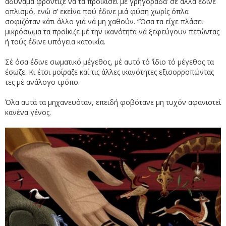
αδύναμα φρόντιζε νά τα προικίσει μέ γρηγοράδα’ σέ άλλα έδινε
οπλισμό, ενώ σ’ εκείνα πού έδινε μιά φύση χωρίς όπλα
σοφιζόταν κάτι άλλο γιά νά μη χαθούν. “Όσα τα είχε πλάσει
μικρόσωμα τα προίκιζε μέ την ικανότητα νά ξεφεύγουν πετώντας
ή τούς έδινε υπόγεια κατοικία.
Σέ όσα έδινε σωματικό μέγεθος, μέ αυτό τό ’ίδιο τό μέγεθος τα
έσωζε. Κι έτσι μοίραζε καί τις άλλες ικανότητες εξισορροπώντας
τες μέ ανάλογο τρόπο.
Όλα αυτά τα μηχανευόταν, επειδή φοβότανε μη τυχόν αφανιστεί
κανένα γένος.