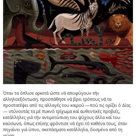
Όταν τα όπλισε αρκετά ώστε νά αποφύγουν τήν
αλληλοεξόντωση, προσπάθησε νά βρει τρόπους νά τα
προστατέψει από τις αλλαγές του καιρού —πού τις ορίζει ό Δίας
— ντύνοντάς τα μέ πυκνό τρίχωμα καί αυθεντικές προβιές,
κατάλληλες γιά τήν αντιμετώπιση του ψύχους άλλα καί του
καύσωνα, όπως επίσης φρόντισε νά έχει τό καθένα τους, όταν
πηγαίνει γιά ύπνο, σκεπάσματα κατάλληλα, δοσμένα από τη
φύση.