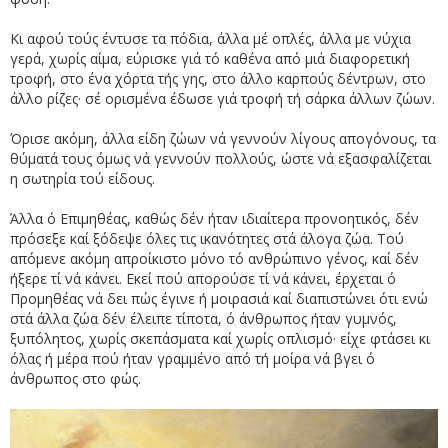
Κι αφού τούς έντυσε τα πόδια, άλλα μέ οπλές, άλλα με νύχια
γερά, χωρίς αίμα, εύρισκε γιά τό καθένα από μιά διαφορετική
τροφή, στο ένα χόρτα τής γης, στο άλλο καρπούς δέντρων, στο
άλλο ρίζες· σέ ορισμένα έδωσε γιά τροφή τή σάρκα άλλων ζώων.
Όρισε ακόμη, άλλα είδη ζώων νά γεννούν λίγους απογόνους, τα
θύματά τους όμως νά γεννούν πολλούς, ώστε νά εξασφαλίζεται
η σωτηρία τού είδους.
Άλλα ό Επιμηθέας, καθώς δέν ήταν ιδιαίτερα προνοητικός, δέν
πρόσεξε καί ξόδεψε όλες τις ικανότητες στά άλογα ζώα. Τού
απόμενε ακόμη απροίκιστο μόνο τό ανθρώπινο γένος, καί δέν
ήξερε τί νά κάνει. Εκεί πού απορούσε τί νά κάνει, έρχεται ό
Προμηθέας νά δει πώς έγινε ή μοιρασιά καί διαπιστώνει ότι ενώ
στά άλλα ζώα δέν έλειπε τίποτα, ό άνθρωπος ήταν γυμνός,
ξυπόλητος, χωρίς σκεπάσματα καί χωρίς οπλισμό· είχε φτάσει κι
όλας ή μέρα πού ήταν γραμμένο από τή μοίρα νά βγει ό
άνθρωπος στο φώς.