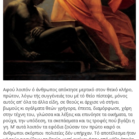
Αφού λοιπόν ό άνθρωπος απόκτησε μερτικό στον θεϊκό κλήρο,
πρώτον, λόγω τής συγγένειάς του μέ τό θείο πίστεψε, μόνος
αυτός απ’ όλα τα άλλα είδη, σε θεούς κι άρχισε νά στήνει
βωμούς κι αγάλματα θεών γρήγορα, έπειτα, διαμόρφωσε, χάρη
στην τέχνη του, γλώσσα και λέξεις και επινόησε τα οικήματα, τα
ρούχα, την υπόδεση, τα σκεπάσματα και τις τροφές πού βγάζει η
γη. Μ’ αυτά λοιπόν τα εφόδια ζούσαν τον πρώτο καιρό οι
άνθρωποι σκόρπιοι· πολιτείες δέν υπήρχαν. Τό αποτέλεσμα ήταν