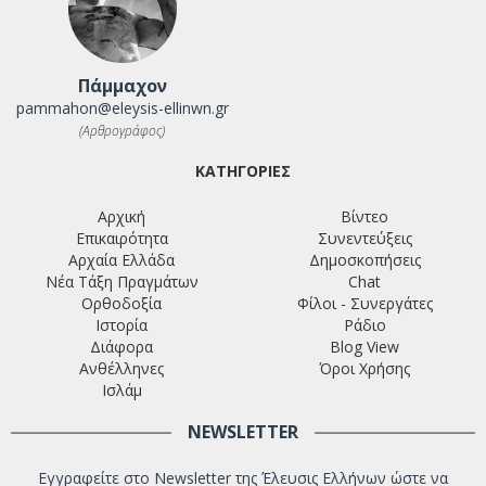
Πάμμαχον
pammahon@eleysis-ellinwn.gr
(Αρθρογράφος)
ΚΑΤΗΓΟΡΙΕΣ
Αρχική
Βίντεο
Επικαιρότητα
Συνεντεύξεις
Αρχαία Ελλάδα
Δημοσκοπήσεις
Νέα Τάξη Πραγμάτων
Chat
Ορθοδοξία
Φίλοι - Συνεργάτες
Ιστορία
Ράδιο
Διάφορα
Blog View
Ανθέλληνες
Όροι Χρήσης
Ισλάμ
NEWSLETTER
Εγγραφείτε στο Newsletter της Έλευσις Ελλήνων ώστε να