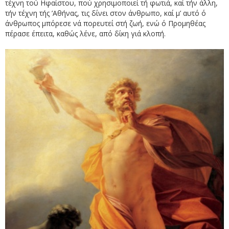
τέχνη τού Ηφαίστου, πού χρησιμοποιεί τή φωτιά, καί τήν άλλη,
τήν τέχνη τής ’Αθήνας, τις δίνει στον άνθρωπο, καί μ’ αυτό ό
άνθρωπος μπόρεσε νά πορευτεί στή ζωή, ενώ ό Προμηθέας
πέρασε έπειτα, καθώς λένε, από δίκη γιά κλοπή.