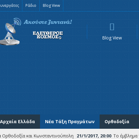
Συνεργάτες
Ράδιο
Blog View
Blog View
Αρχαία Ελλάδα
Νέα Τάξη Πραγμάτων
Ορθοδοξία
θοδοξία και Κωνσταντινούπολη
21/1/2017, 20:00
Το έμβλημα των Α