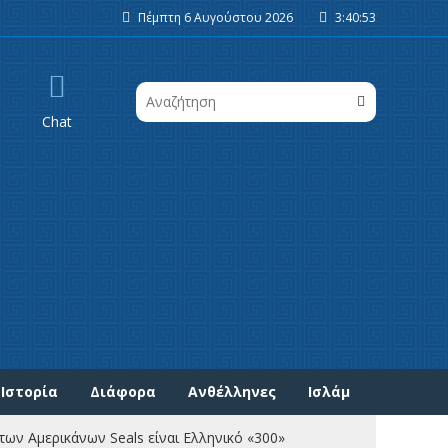
Πέμπτη 6 Αυγούστου 2026
3:40:53
Chat
Ιστορία
Διάφορα
Ανθέλληνες
Ισλάμ
μερικάνων Seals είναι Ελληνικό «300»
21/1/2017, 19:30
Νέα πρόκλ