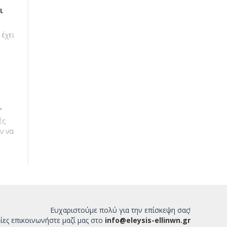
ι
έχει
"
ές
υν να
Ευχαριστούμε πολύ για την επίσκεψη σας!
ίες επικοινωνήστε μαζί μας στο
info@eleysis-ellinwn.gr