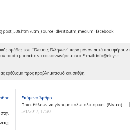
blog-post_538.html?utm_source=dlvr.it&utm_medium=facebook
τικής ομάδας του "Έλευσις Ελλήνων" παρά μόνον αυτά που φέρουν 
ον οποίο μπορείτε να επικοινωνήσετε στο E-mail:
info@eleysis-
ας ερέθισμα προς προβληματισμό και σκέψη.
ρθρο
Επόμενο Άρθρο
Ποιοι θέλουν να γίνουμε πολυπολιτισμικοί; (Βίντεο)
5/1/2017, 17:30
 στην
ις;;;