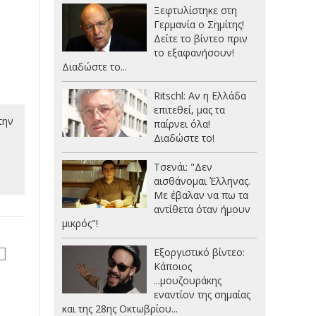
Ξεφτυλίστηκε στη
Γερμανία ο Σημίτης!
Δείτε το βίντεο πριν
το εξαφανήσουν!
Διαδώστε το...
Ritschl: Αν η Ελλάδα
επιτεθεί, μας τα
την
παίρνει όλα!
Διαδώστε το!
Τσενάι: "Δεν
αισθάνομαι Έλληνας.
Με έβαλαν να πω τα
αντίθετα όταν ήμουν
μικρός"!
Εξοργιστικό βίντεο:
Κάποιος
...μουζουράκης
εναντίον της σημαίας
και της 28ης Οκτωβρίου...