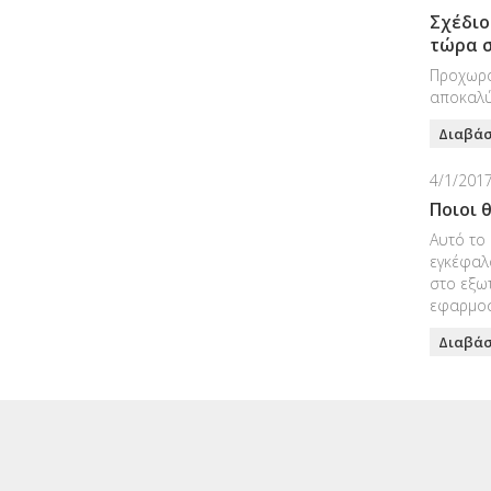
Σχέδιο
τώρα σ
Προχωρά
αποκαλύ
Διαβάσ
4/1/2017
Ποιοι 
Αυτό το
εγκέφαλο
στο εξωτ
εφαρμοστ
Διαβάσ