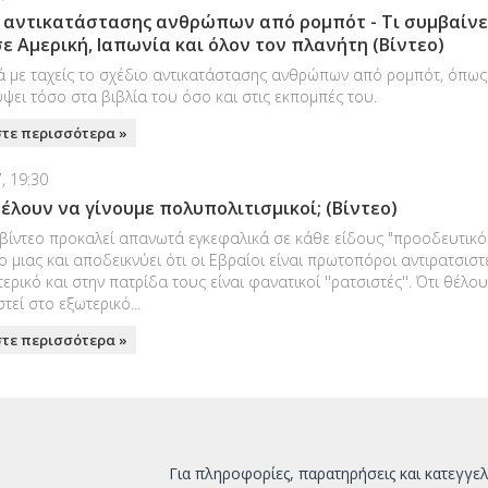
 αντικατάστασης ανθρώπων από ρομπότ - Τι συμβαίνε
ε Αμερική, Ιαπωνία και όλον τον πλανήτη (Βίντεο)
 με ταχείς το σχέδιο αντικατάστασης ανθρώπων από ρομπότ, όπως 
ψει τόσο στα βιβλία του όσο και στις εκπομπές του.
τε περισσότερα »
, 19:30
θέλουν να γίνουμε πολυπολιτισμικοί; (Βίντεο)
 βίντεο προκαλεί απανωτά εγκεφαλικά σε κάθε είδους "προοδευτικό
 μιας και αποδεικνύει ότι οι Εβραίοι είναι πρωτοπόροι αντιρατσιστ
ερικό και στην πατρίδα τους είναι φανατικοί ''ρατσιστές''. Ότι θέλο
εί στο εξωτερικό...
τε περισσότερα »
Για πληροφορίες, παρατηρήσεις και κατεγγελ